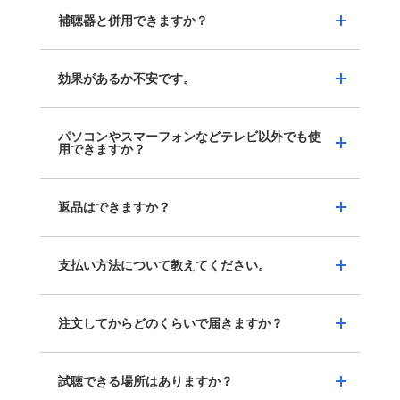
らい方もそうでない方も、同じお部屋でストレスな
①デザイン・設置場所の違い：「Mini」はテレビの
補聴器と併用できますか？
く楽しめます。
付属品は①光デジタルケーブル（長さ1.5ｍ）②音
横に置くタイプですが、「Stereo」はバータイプで
ミライスピーカーの早わかり動画は
こちら
声ケーブル（3.5mmステレオミニプラグの仕様・長
横に長く、テレビ下・テレビ台などに設置いただけ
※効果には個人差がございます。
さ1.5m）③電源アダプター（長さ1.5ｍ）④リモコ
効果があるか不安です。
ます。
可能です。まずは補聴器を使用したままお聞きにな
ン・単産電池２本です⑤取扱説明書です。本製品の
②音の臨場感：「Stereo」は「Mini」に比べて臨場
ってください。問題なくはっきり聴こえるようであ
みで基本接続可能です。
感のある音でお楽しみいただけます。映画や音楽な
れば、補聴器を外してみてください。
パソコンやスマーフォンなどテレビ以外でも使
まずはお試しいただくことをおすすめしておりま
用できますか？
どをお楽しみいただきたい方は、「Stereo」がおす
す。お耳に合わない場合でも、期日内であれば公式
すめです。
オンラインストアで返品をお受けする事が可能で
③接続方法・付属品:「Stereo」は光デジタル端子で
返品はできますか？
す。
はい。イヤホン端子が付いているデバイスであれば
も接続可能で,「Stereo」にはリモコンが付属されて
すぐに効果を感じられなくても、継続して使用頂く
接続が可能です。実際に、オンライン会議やオンラ
おります。
事で聴こえが改善する場合もございますので、ぜひ
イン授業等で、パソコンから出る音声が聞き取りに
支払い方法について教えてください。
公式オンラインストアまたはコールセンターからご
1ヶ月程度お試しください。
くいという方にもご活用いただいております。
購入頂いた場合、商品の出荷日から60日以内であれ
ば返品の受付が可能です。効果を実感出来なかった
注文してからどのくらいで届きますか？
公式オンラインストアから購入頂く場合、クレジッ
場合でも商品代金は返金いたします。
トカード決済、Amazon pay、代引決済からご選択
詳しくは【
返金保証
】をご確認ください。
可能です。クレジットカード決済、Amazon pay以
試聴できる場所はありますか？
※Amazonや他モールなどでは適用されません。
離島などを除き、通常ご注文後、2-3日程でお届け