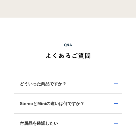
どういった商品ですか？
StereoとMiniの違いは何ですか？
従来の良い音を求めてきたスピーカーとは異なり、
言葉の「聞き取りやすさ」を追求した特許技術「曲
面サウンド」搭載のスピーカーです。テレビの音量
付属品を確認したい
どちらも、言葉の「聞こえやすさ」にこだわった製
上げずに、言葉が聞こえやすくなるため、聞こえづ
品です。違いは大きく3つです。